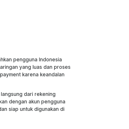
dahkan pengguna Indonesia
 jaringan yang luas dan proses
l payment karena keandalan
 langsung dari rekening
cokkan dengan akun pengguna
dan siap untuk digunakan di