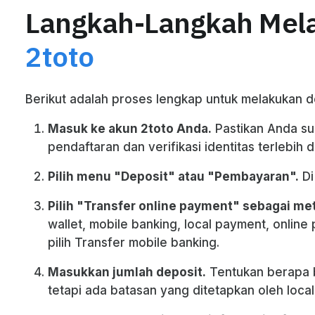
Langkah-Langkah Mela
2toto
Berikut adalah proses lengkap untuk melakukan dep
Masuk ke akun 2toto Anda.
Pastikan Anda sud
pendaftaran dan verifikasi identitas terlebih d
Pilih menu "Deposit" atau "Pembayaran".
Di
Pilih "Transfer online payment" sebagai m
wallet, mobile banking, local payment, online
pilih Transfer mobile banking.
Masukkan jumlah deposit.
Tentukan berapa b
tetapi ada batasan yang ditetapkan oleh loca