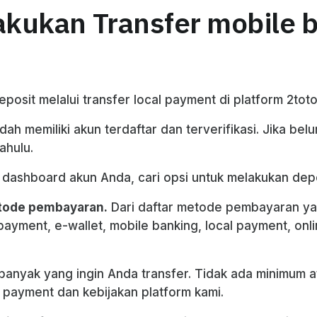
kukan Transfer mobile b
osit melalui transfer local payment di platform 2toto
ah memiliki akun terdaftar dan terverifikasi. Jika be
ahulu.
 dashboard akun Anda, cari opsi untuk melakukan depos
etode pembayaran.
Dari daftar metode pembayaran yan
 payment, e-wallet, mobile banking, local payment, onl
anyak yang ingin Anda transfer. Tidak ada minimum a
l payment dan kebijakan platform kami.