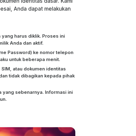
dokumen identitas dasar. Kami
elesai, Anda dapat melakukan
yang harus diklik. Proses ini
lik Anda dan aktif.
ime Password) ke nomor telepon
laku untuk beberapa menit.
 SIM, atau dokumen identitas
dan tidak dibagikan kepada pihak
 yang sebenarnya. Informasi ini
un.