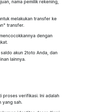
uan, nama pemilik rekening,
untuk melakukan transfer ke
n" transfer.
an mencocokkannya dengan
kat.
i saldo akun 2toto Anda, dan
nan lainnya.
roses verifikasi. Ini adalah
 yang sah.