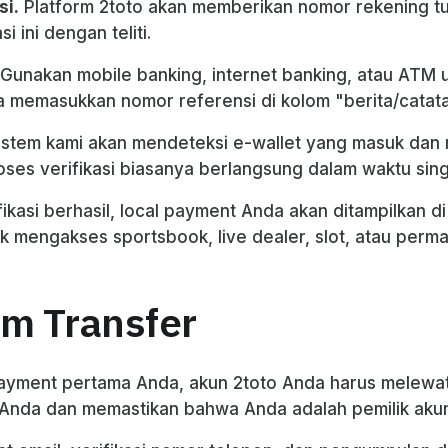
si.
Platform 2toto akan memberikan nomor rekening tuj
 ini dengan teliti.
Gunakan mobile banking, internet banking, atau ATM 
a memasukkan nomor referensi di kolom "berita/catata
 sistem kami akan mendeteksi e-wallet yang masuk d
es verifikasi biasanya berlangsung dalam waktu sing
ikasi berhasil, local payment Anda akan ditampilkan d
mengakses sportsbook, live dealer, slot, atau permai
um Transfer
yment pertama Anda, akun 2toto Anda harus melewati p
Anda dan memastikan bahwa Anda adalah pemilik akun