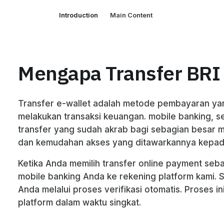
Introduction
Main Content
Mengapa Transfer BRI
Transfer e-wallet adalah metode pembayaran yan
melakukan transaksi keuangan. mobile banking, se
transfer yang sudah akrab bagi sebagian besar m
dan kemudahan akses yang ditawarkannya kepad
Ketika Anda memilih transfer online payment seba
mobile banking Anda ke rekening platform kami. 
Anda melalui proses verifikasi otomatis. Proses i
platform dalam waktu singkat.