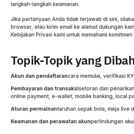
langkah-langkah keamanan.
Jika pertanyaan Anda tidak terjawab di sini, sila
browser, atau kirim email ke alamat dukungan k
Kebijakan Privasi kami untuk memahami komitmen 
Topik-Topik yang Diba
Akun dan pendaftaran
cara memulai, verifikasi K
Pembayaran dan transaksi
setoran dan penarikan
online payment, e-wallet, mobile banking, local p
Aturan permainan
taruhan sepak bola, meja live
Keamanan dan perawatan akun
perlindungan akun