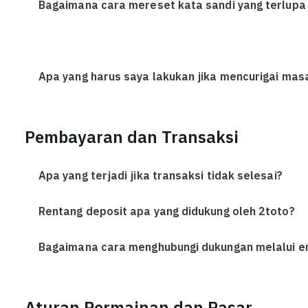
Bagaimana cara mereset kata sandi yang terlupa 
Apa yang harus saya lakukan jika mencurigai mas
Pembayaran dan Transaksi
Apa yang terjadi jika transaksi tidak selesai?
Rentang deposit apa yang didukung oleh 2toto?
Bagaimana cara menghubungi dukungan melalui e
Aturan Permainan dan Pasar