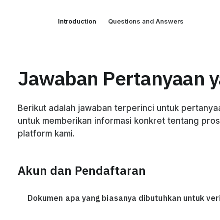
Introduction
Questions and Answers
Jawaban Pertanyaan y
Berikut adalah jawaban terperinci untuk pertanya
untuk memberikan informasi konkret tentang pro
platform kami.
Akun dan Pendaftaran
Dokumen apa yang biasanya dibutuhkan untuk veri