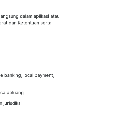
 langsung dalam aplikasi atau
rat dan Ketentuan serta
le banking, local payment,
aca peluang
 jurisdiksi