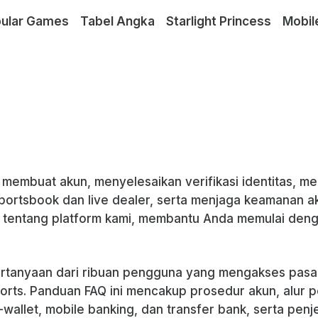
ular Games
Tabel Angka
Starlight Princess
Mobil
embuat akun, menyelesaikan verifikasi identitas, me
portsbook dan live dealer, serta menjaga keamanan ak
 tentang platform kami, membantu Anda memulai den
tanyaan dari ribuan pengguna yang mengakses pasar Li
ports. Panduan FAQ ini mencakup prosedur akun, alur 
-wallet, mobile banking, dan transfer bank, serta pen