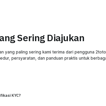
ang Sering Diajukan
an yang paling sering kami terima dari pengguna 2tot
sedur, persyaratan, dan panduan praktis untuk berba
fikasi KYC?