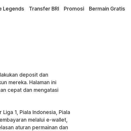
e Legends
Transfer BRI
Promosi
Bermain Gratis
lakukan deposit dan
un mereka. Halaman ini
gan cepat dan mengatasi
ga 1, Piala Indonesia, Piala
pembayaran melalui e-wallet,
jelasan aturan permainan dan