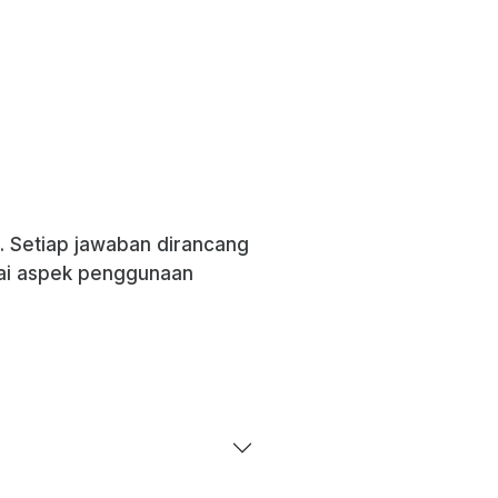
o. Setiap jawaban dirancang
gai aspek penggunaan