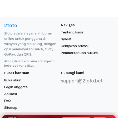
2toto
Navigasi
Tentang kami
2toto adalah layanan hiburan
online untuk pengguna di
Syarat
wilayah yang didukung, dengan
Kebijakan privasi
opsi pembayaran DANA, OVO,
Pemberitahuan hukum
GoPay, dan QRIS.
Akses dibatasi hukum setempat di
beberapa yurisdiksi.
Pusat bantuan
Hubungi kami
Buka akun
support@2toto.bet
Login anggota
Aplikasi
FAQ
Sitemap